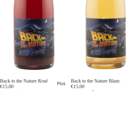
Politique de confidentialité
Politique de remboursement
Back to the Nature Rosé
Back to the Nature Blanc
Plus
€15,00
€15,00
Conditions d’utilisation
Inscrivez-vous à notre newsletter
Politique d’expédition
Recevez nos offres exclusives et les actualités du domaine
Coordonnées
E-mail
Mentions légales
Conditions générales de vente
© 2026
Domaine de Cambis
Conditions générales et politiques