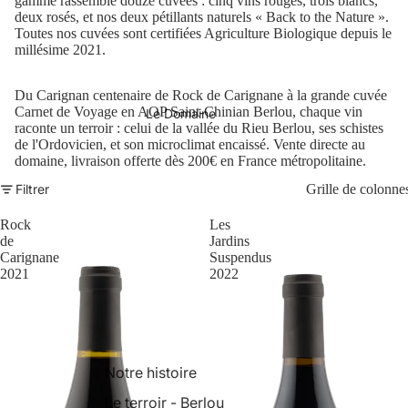
gamme rassemble douze cuvées : cinq vins rouges, trois blancs,
deux rosés, et nos deux pétillants naturels « Back to the Nature ».
Toutes nos cuvées sont certifiées Agriculture Biologique depuis le
millésime 2021.
Du Carignan centenaire de Rock de Carignane à la grande cuvée
Carnet de Voyage en AOP Saint-Chinian Berlou, chaque vin
Le Domaine
raconte un terroir : celui de la vallée du Rieu Berlou, ses schistes
de l'Ordovicien, et son microclimat encaissé. Vente directe au
domaine, livraison offerte dès 200€ en France métropolitaine.
Filtrer
Grille de colonne
Rock
Les
de
Jardins
Carignane
Suspendus
2021
2022
Notre histoire
Le terroir - Berlou