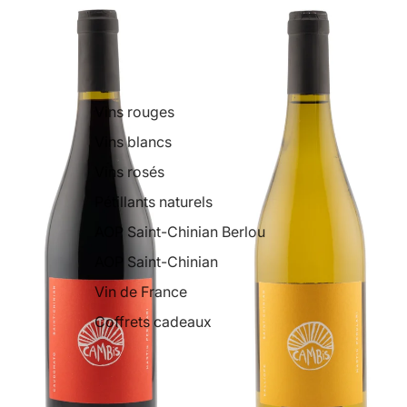
Vins rouges
Vins blancs
Vins rosés
Pétillants naturels
AOP Saint-Chinian Berlou
AOP Saint-Chinian
Vin de France
Coffrets cadeaux