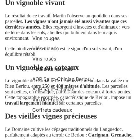
Un vignoble vivant
Le résultat de ce travail, Martin l'observe au quotidien dans ses
parcelles.
Les vignes n'ont jamais été aussi vivantes que ces
dernières années.
Elles regorgent d'insectes et d'animaux : vers
de terre dans les sols, abeilles qui butinent dans le maquis
Vins rouges
environnant.
Vins blancs
Cette biodiversité retrouvée est le signe d'un sol vivant, d'un
équilibre rétabli.
Vins rosés
Un vignoble en coteaux
Pétillants naturels
AOP Saint-Chinian Berlou
Le vignoble du Domaine de Cambis est niché dans la vallée du
Rieu Berlou, entre
250 et 400 mètres d'altitude
. Les parcelles
AOP Saint-Chinian
sont petites, en mosaïque, parfois sur des coteaux à fortes pentes.
Cette topographie escarpée, caractéristique de Berlou, impose un
Vin de France
travail largement manuel
sur certaines parcelles.
Coffrets cadeaux
Des vieilles vignes précieuses
Le Domaine cultive les cépages traditionnels du Languedoc,
parfaitement adaptés au terroir de Berlou :
Carignan, Grenache,