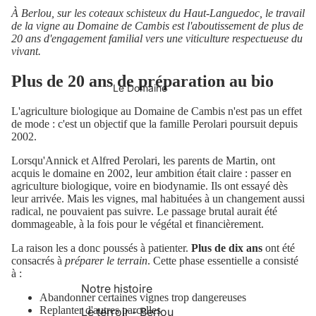
À Berlou, sur les coteaux schisteux du Haut-Languedoc, le travail
de la vigne au Domaine de Cambis est l'aboutissement de plus de
20 ans d'engagement familial vers une viticulture respectueuse du
vivant.
Plus de 20 ans de préparation au bio
Le Domaine
L'agriculture biologique au Domaine de Cambis n'est pas un effet
de mode : c'est un objectif que la famille Perolari poursuit depuis
2002.
Lorsqu'Annick et Alfred Perolari, les parents de Martin, ont
acquis le domaine en 2002, leur ambition était claire : passer en
agriculture biologique, voire en biodynamie. Ils ont essayé dès
leur arrivée. Mais les vignes, mal habituées à un changement aussi
radical, ne pouvaient pas suivre. Le passage brutal aurait été
dommageable, à la fois pour le végétal et financièrement.
La raison les a donc poussés à patienter.
Plus de dix ans
ont été
consacrés à
préparer le terrain
. Cette phase essentielle a consisté
à :
Notre histoire
Abandonner certaines vignes trop dangereuses
Replanter d'autres parcelles
Le terroir - Berlou