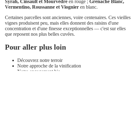
Syrah, Cinsault et Mourvèdre
en rouge ;
Grenache Blanc,
Vermentino, Roussanne et Viognier
en blanc.
Certaines parcelles sont anciennes, voire centenaires. Ces vieilles
vignes produisent peu, mais elles donnent des raisins d'une
concentration et d'une finesse exceptionnelles — c'est sur elles
que reposent nos plus belles cuvées.
Pour aller plus loin
Découvrez notre terroir
Politique de confidentialité
Notre approche de la vinification
Politique de remboursement
Notre engagement bio
Conditions d’utilisation
Inscrivez-vous à notre newsletter
Politique d’expédition
Recevez nos offres exclusives et les actualités du domaine
Visiter le Domaine
Coordonnées
E-mail
Mentions légales
Conditions générales de vente
© 2026
Domaine de Cambis
Conditions générales et politiques