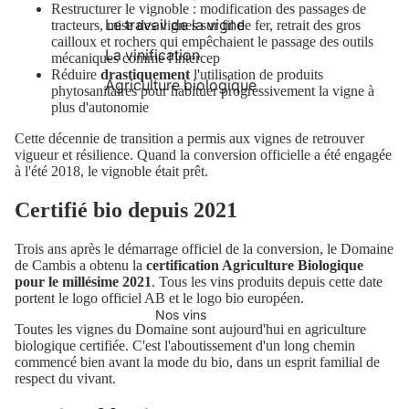
Restructurer le vignoble : modification des passages de
Le travail de la vigne
tracteurs, mise des vignes sur fil de fer, retrait des gros
cailloux et rochers qui empêchaient le passage des outils
La vinification
mécaniques comme l'intercep
Réduire
drastiquement
l'utilisation de produits
Agriculture biologique
phytosanitaires pour habituer progressivement la vigne à
plus d'autonomie
Cette décennie de transition a permis aux vignes de retrouver
vigueur et résilience. Quand la conversion officielle a été engagée
à l'été 2018, le vignoble était prêt.
Certifié bio depuis 2021
Trois ans après le démarrage officiel de la conversion, le Domaine
de Cambis a obtenu la
certification Agriculture Biologique
pour le millésime 2021
. Tous les vins produits depuis cette date
portent le logo officiel AB et le logo bio européen.
Nos vins
Toutes les vignes du Domaine sont aujourd'hui en agriculture
biologique certifiée. C'est l'aboutissement d'un long chemin
commencé bien avant la mode du bio, dans un esprit familial de
respect du vivant.