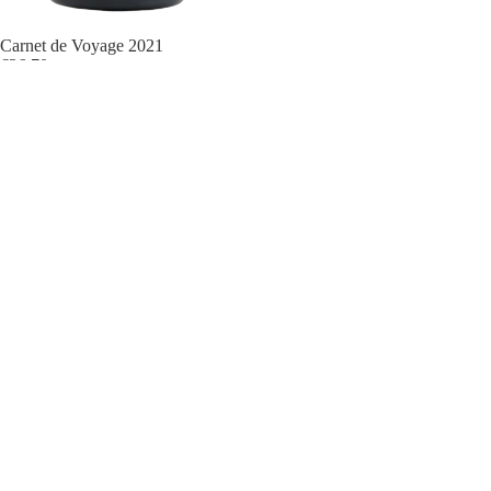
Politique de confidentialité
Politique de remboursement
Carnet de Voyage 2021
€36,70
Conditions d’utilisation
Inscrivez-vous à notre newsletter
Politique d’expédition
Recevez nos offres exclusives et les actualités du domaine
Vins rouges
Coordonnées
E-mail
Mentions légales
Vins blancs
Conditions générales de vente
Vins rosés
© 2026
Domaine de Cambis
Conditions générales et politiques
Pétillants naturels
AOP Saint-Chinian Berlou
AOP Saint-Chinian
Vin de France
Coffrets cadeaux
Facebook
Instagram