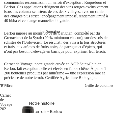
communales reconnaissant un terroir d'exception : Roquebrun et
Berlou. Ces appellations désignent des vins rouges exclusivement
issus des coteaux schisteux de ces deux villages, avec un cahier
des charges plus strict : encépagement imposé, rendement limité à
40 hl/ha et vendange manuelle obligatoire.
Le Domaine
Berlou impose au moins 30 % de Carignan, complété par du
Grenache et de la Syrah (20 % minimum chacun), sur des sols de
schistes de l'Ordovicien. Le résultat : des vins à la fois structurés
et frais, aux arômes de fruits noirs, de garrigue et d'épices, qui
n'ont pas besoin d'élevage en barrique pour exprimer leur terroir.
Carnet de Voyage, notre grande cuvée en AOP Saint-Chinian
Berlou, fait exception : elle est élevée en fût de chêne. À peine 1
200 bouteilles produites par millésime — une expression rare et
précieuse de notre terroir. Certifiée Agriculture Biologique.
Filtrer
Grille de colonne
Carnet
de
Notre histoire
Voyage
2021
Le terroir - Berlou