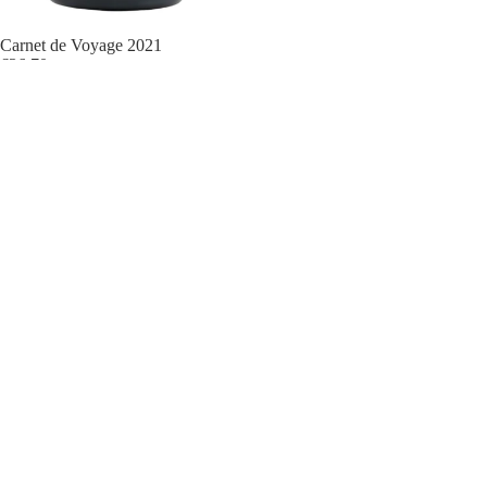
Politique de confidentialité
Politique de remboursement
Carnet de Voyage 2021
€36,70
Conditions d’utilisation
Inscrivez-vous à notre newsletter
Politique d’expédition
Recevez nos offres exclusives et les actualités du domaine
Vins rouges
Coordonnées
E-mail
Mentions légales
Vins blancs
Conditions générales de vente
Vins rosés
© 2026
Domaine de Cambis
Conditions générales et politiques
Pétillants naturels
AOP Saint-Chinian Berlou
AOP Saint-Chinian
Vin de France
Coffrets cadeaux
Facebook
Instagram