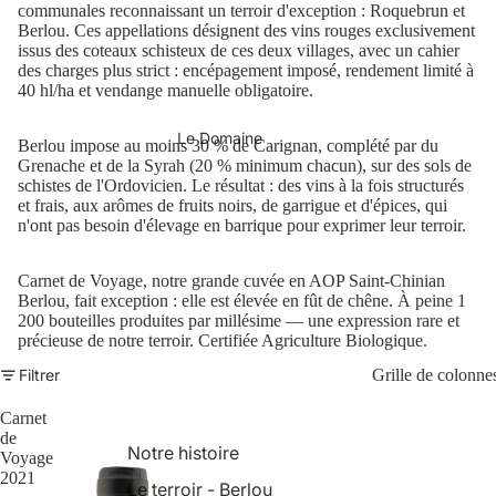
communales reconnaissant un terroir d'exception : Roquebrun et
Berlou. Ces appellations désignent des vins rouges exclusivement
issus des coteaux schisteux de ces deux villages, avec un cahier
des charges plus strict : encépagement imposé, rendement limité à
40 hl/ha et vendange manuelle obligatoire.
Le Domaine
Berlou impose au moins 30 % de Carignan, complété par du
Grenache et de la Syrah (20 % minimum chacun), sur des sols de
schistes de l'Ordovicien. Le résultat : des vins à la fois structurés
et frais, aux arômes de fruits noirs, de garrigue et d'épices, qui
n'ont pas besoin d'élevage en barrique pour exprimer leur terroir.
Carnet de Voyage, notre grande cuvée en AOP Saint-Chinian
Berlou, fait exception : elle est élevée en fût de chêne. À peine 1
200 bouteilles produites par millésime — une expression rare et
précieuse de notre terroir. Certifiée Agriculture Biologique.
Filtrer
Grille de colonne
Carnet
de
Notre histoire
Voyage
2021
Le terroir - Berlou