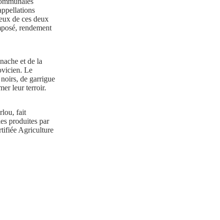
communales
appellations
teux de ces deux
imposé, rendement
ache et de la
ovicien. Le
s noirs, de garrigue
er leur terroir.
lou, fait
les produites par
tifiée Agriculture