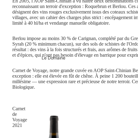
En 2005, l'AOP Saint-Chinian a vu naître deux dénominations 
reconnaissant un terroir d'exception : Roquebrun et Berlou. Ces 
désignent des vins rouges exclusivement issus des coteaux schis
villages, avec un cahier des charges plus strict : encépagement 
limité à 40 hl/ha et vendange manuelle obligatoire.
Berlou impose au moins 30 % de Carignan, complété par du Gren
Syrah (20 % minimum chacun), sur des sols de schistes de l'Ord
résultat : des vins à la fois structurés et frais, aux arômes de fruit
et d'épices, qui n'ont pas besoin d'élevage en barrique pour exprim
Le Domaine
Carnet de Voyage, notre grande cuvée en AOP Saint-Chinian Ber
exception : elle est élevée en fût de chêne. À peine 1 200 bouteil
millésime — une expression rare et précieuse de notre terroir. Cer
Biologique.
Carnet
de
Voyage
2021