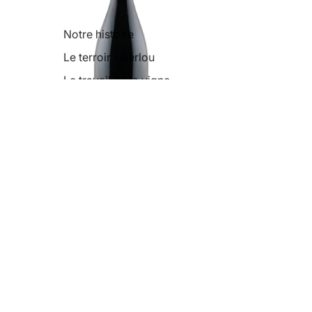
Notre histoire
Le terroir - Berlou
Le travail de la vigne
La vinification
Agriculture biologique
Carnet de Voyage 2021
€36,70
Inscrivez-vous à notre newsletter
Recevez nos offres exclusives et les actualités du domaine
© 2026
Domaine de Cambis
Nos vins